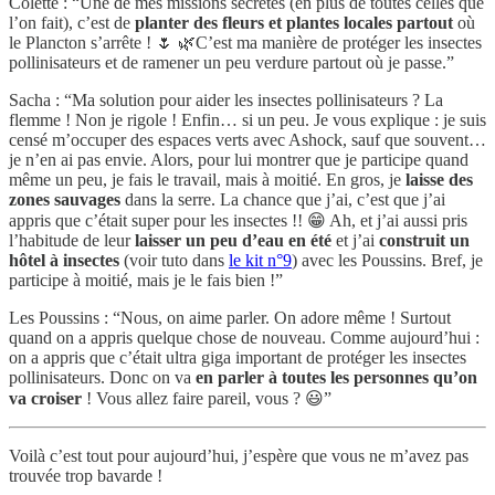
Colette : “Une de mes missions secrètes (en plus de toutes celles que
l’on fait), c’est de
planter des fleurs et plantes locales partout
où
le Plancton s’arrête ! 🌷 🌿C’est ma manière de protéger les insectes
pollinisateurs et de ramener un peu verdure partout où je passe.”
Sacha : “Ma solution pour aider les insectes pollinisateurs ? La
flemme ! Non je rigole ! Enfin… si un peu. Je vous explique : je suis
censé m’occuper des espaces verts avec Ashock, sauf que souvent…
je n’en ai pas envie. Alors, pour lui montrer que je participe quand
même un peu, je fais le travail, mais à moitié. En gros, je
laisse des
zones sauvages
dans la serre. La chance que j’ai, c’est que j’ai
appris que c’était super pour les insectes !! 😁 Ah, et j’ai aussi pris
l’habitude de leur
laisser un peu d’eau en été
et j’ai
construit un
hôtel à insectes
(voir tuto dans
le kit n°9
) avec les Poussins. Bref, je
participe à moitié, mais je le fais bien !”
Les Poussins : “Nous, on aime parler. On adore même ! Surtout
quand on a appris quelque chose de nouveau. Comme aujourd’hui :
on a appris que c’était ultra giga important de protéger les insectes
pollinisateurs. Donc on va
en parler à toutes les personnes qu’on
va croiser
! Vous allez faire pareil, vous ? 😃”
Voilà c’est tout pour aujourd’hui, j’espère que vous ne m’avez pas
trouvée trop bavarde !